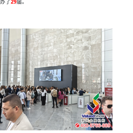
办了
29
届。