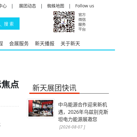
中心
|
展团动态
|
蜘蛛地图
|
Follow us
程
会展服务
新天播报
关于新天
际焦点
新天展团快讯
中乌能源合作迎来新机
遇，2026年乌兹别克斯
坦电力能源展邀您
尤
[2026-08-07 ]