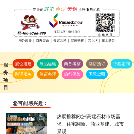
展位搭建
展品运输
商务考察
酒店预订
行程定制
服
务
翻译服务
签证办理
旅行保险
国际驾照
项
目
您可能感兴趣：
热展推荐|欧洲高端石材市场需
求，住宅翻新、商业基建、城市
景观