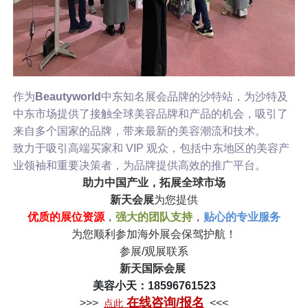
作为
Beautyworld
中东知名展会品牌的沙特站，为沙特及
中东市场提供了接触全球美容品牌和产品的机会，吸引了
来自多个国家的品牌，带来最新的美容潮流和技术。
致力于吸引高端买家和 VIP 观众，包括中东地区的美容产
业领袖和重要决策者，为品牌提供高效的推广平台。
助力中国产业，拓展全球市场
新天会展
为您提供
优质的展位资源
，
强大的团队支持
，
贴心的专业服务
为您顺利参加海外展会保驾护航！
参展/观展联系
新天国际会展
美容小天：18596761523
在线咨询/报名
>>>
<<<
点此