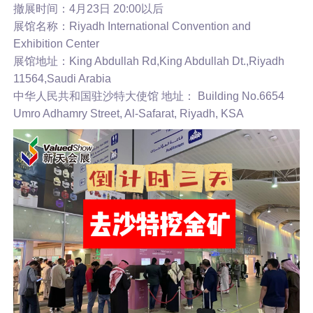
撤展时间：4月23日 20:00以后
展馆名称：Riyadh International Convention and
Exhibition Center
展馆地址：King Abdullah Rd,King Abdullah Dt.,Riyadh
11564,Saudi Arabia
中华人民共和国驻沙特大使馆 地址： Building No.6654
Umro Adhamry Street, Al-Safarat, Riyadh, KSA