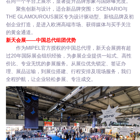
在同一个平台上展示，显著提升品牌形象与国际曝光度。
聚焦创新与设计，适合新品牌突围：SCENARIO与
THE GLAMOUROUS展区专为设计驱动型、新锐品牌及初
创企业打造，是进入欧洲高端市场、获得媒体与买手关注
的黄金通道。
新天会展——中国总代组团优势
作为MIPEL官方授权的中国总代理，新天会展拥有超
过20年国际展会组织经验，为参展企业提供一站式、高性
价比、专业无忧的参展服务。从展位优先锁定、签证办
理、展品运输，到展位搭建、行程安排及现场服务，我们
全程护航，让企业轻松参展、专注成交。