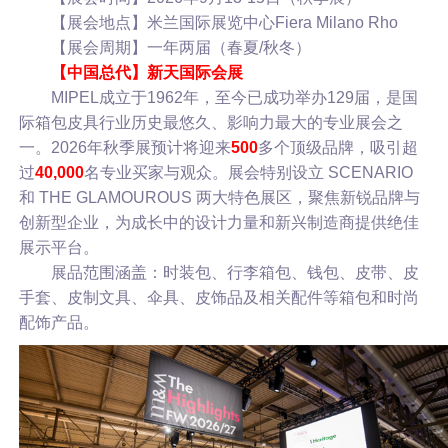
【展会地点】米兰国际展览中心Fiera Milano Rho
【展会周期】一年两届（春夏/秋冬）
【中国总代】新天国际会展
MIPEL成立于1962年，至今已成功举办129届，是国
际箱包皮具行业历史最悠久、影响力最大的专业展会之
一。2026年秋季展预计将迎来
500
多个顶级品牌，吸引超
过
40,000
名专业买家与观众。展会特别设立 SCENARIO
和 THE GLAMOUROUS 两大特色展区，聚焦新锐品牌与
创新型企业，为成长中的设计力量和新兴制造商提供绝佳
展示平台。
展品范围涵盖：时装包、行李箱包、钱包、皮带、皮
手套、皮制文具、伞具、皮饰品及相关配件等箱包和时尚
配饰产品。