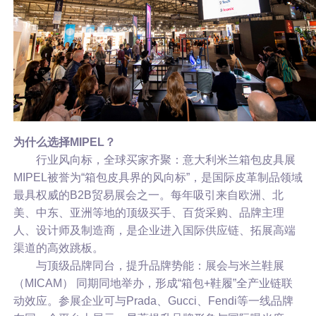
为什么选择MIPEL？
行业风向标，全球买家齐聚：意大利米兰箱包皮具展
MIPEL被誉为“箱包皮具界的风向标”，是国际皮革制品领域
最具权威的B2B贸易展会之一。每年吸引来自欧洲、北
美、中东、亚洲等地的顶级买手、百货采购、品牌主理
人、设计师及制造商，是企业进入国际供应链、拓展高端
渠道的高效跳板。
与顶级品牌同台，提升品牌势能：展会与米兰鞋展
（MICAM） 同期同地举办，形成“箱包+鞋履”全产业链联
动效应。参展企业可与Prada、Gucci、Fendi等一线品牌