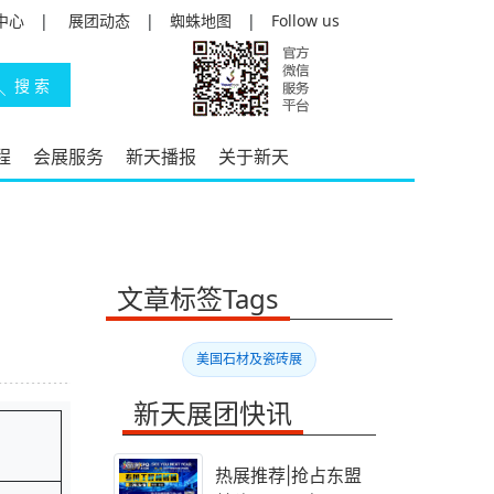
中心
|
展团动态
|
蜘蛛地图
|
Follow us
程
会展服务
新天播报
关于新天
文章标签Tags
美国石材及瓷砖展
新天展团快讯
热展推荐|抢占东盟