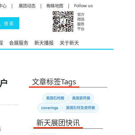
中心
|
展团动态
|
蜘蛛地图
|
Follow us
程
会展服务
新天播报
关于新天
文章标签Tags
门户
美国石材展
美国瓷砖展
coverings
美国石材及瓷砖展
新天展团快讯
际