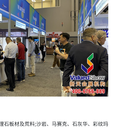
理石板材及荒料;沙岩、马赛克、石灰华、彩纹玛