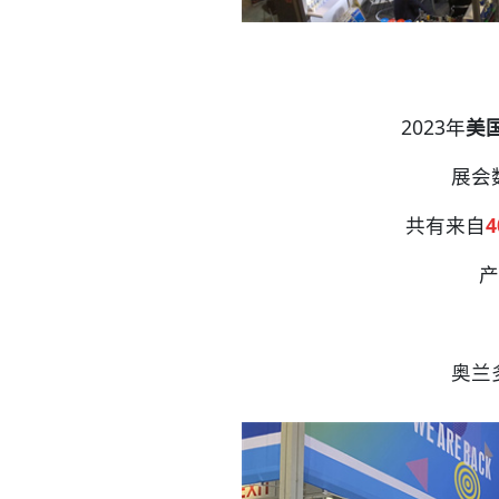
2023年
美国
展会
共有来自
产
奥兰