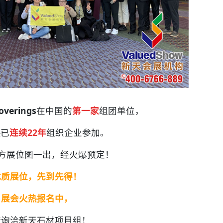
erings
在中国的
第一家
组团单位，
展
已
连续22年
组织企业参加。
年官方展位图一出，经火爆预定！
优质展位，先到先得！
展会火热报名中，
请询洽新天石材项目组！