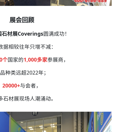
展会回顾
石材展Coverings
圆满成功！
数据相较往年只增不减：
40个
国家的
1,000多家
参展商，
品种类远超2022年；
20000+
与会者，
多石材展现场人潮涌动。