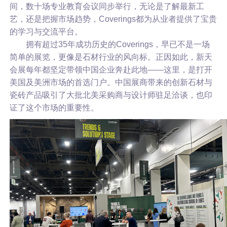
间，数十场专业教育会议同步举行，无论是了解最新工
艺，还是把握市场趋势，Coverings都为从业者提供了宝贵
的学习与交流平台。
拥有超过35年成功历史的Coverings，早已不是一场
简单的展览，更像是石材行业的风向标。正因如此，新天
会展每年都坚定带领中国企业奔赴此地——这里，是打开
美国及美洲市场的首选门户。中国展商带来的创新石材与
瓷砖产品吸引了大批北美采购商与设计师驻足洽谈，也印
证了这个市场的重要性。