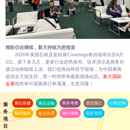
精彩仍在继续，新天持续为您报道
2026年美国石材及瓷砖展Coverings将持续举办至4月
2日。接下来几天，更多行业趋势发布、技术演示及商务对
接活动将陆续上演。我们也将始终驻守现场，为中国展商
提供全天候支持，第一时间带来最新现场动态。
新天国际
会展
祝所有中国展商订单满满，生意兴隆！
展位搭建
展品运输
商务考察
酒店预订
行程定制
服
务
翻译服务
签证办理
旅行保险
国际驾照
项
目