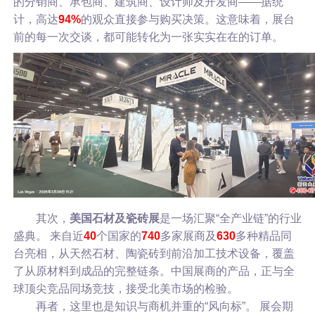
的分销商、承包商、建筑商、设计师及开发商——据统
计，高达
94%
的观众直接参与购买决策。这意味着，展台
前的每一次交谈，都可能转化为一张实实在在的订单。
其次，
美国石材及瓷砖展
是一场汇聚“全产业链”的行业
盛典。 来自近
40
个国家的
740
多家展商及
630
多种精品同
台亮相，从天然石材、陶瓷砖到前沿加工技术设备，覆盖
了从原材料到成品的完整链条。中国展商的产品，正与全
球顶尖竞品同场竞技，接受北美市场的检验。
再者，这里也是知识与商机并重的“风向标”。 展会期