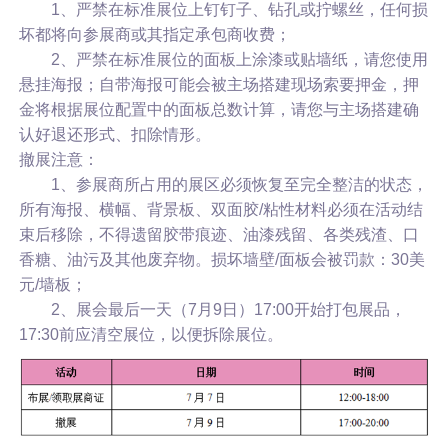
1、严禁在标准展位上钉钉子、钻孔或拧螺丝，任何损
坏都将向参展商或其指定承包商收费；
2、严禁在标准展位的面板上涂漆或贴墙纸，请您使用
悬挂海报；自带海报可能会被主场搭建现场索要押金，押
金将根据展位配置中的面板总数计算，请您与主场搭建确
认好退还形式、扣除情形。
撤展注意：
1、参展商所占用的展区必须恢复至完全整洁的状态，
所有海报、横幅、背景板、双面胶/粘性材料必须在活动结
束后移除，不得遗留胶带痕迹、油漆残留、各类残渣、口
香糖、油污及其他废弃物。损坏墙壁/面板会被罚款：30美
元/墙板；
2、展会最后一天（7月9日）17:00开始打包展品，
17:30前应清空展位，以便拆除展位。