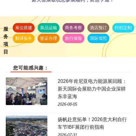
展位搭建
展品运输
商务考察
酒店预订
行程定制
服
务
翻译服务
签证办理
旅行保险
国际驾照
项
目
您可能感兴趣：
2026年肯尼亚电力能源展回顾：
新天国际会展助力中国企业深耕
东非蓝海
2026-08-05
扬帆赴意拓单！2026意大利自行
车节IBF展团行前指南
2026-07-31