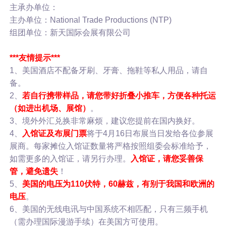
主承办单位：
主办单位：National Trade Productions (NTP)
组团单位：新天国际会展有限公司
***友情提示***
1、美国酒店不配备牙刷、牙膏、拖鞋等私人用品，请自
备。
2、
若自行携带样品，请您带好折叠小推车，方便各种托运
（如进出机场、展馆）
。
3、境外外汇兑换非常麻烦，建议您提前在国内换好。
4、
入馆证及布展门票
将于4月16日布展当日发给各位参展
展商。每家摊位入馆证数量将严格按照组委会标准给予，
如需更多的入馆证，请另行办理。
入馆证，请您妥善保
管，避免遗失
！
5、
美国的电压为110伏特，60赫兹，有别于我国和欧洲的
电压
。
6、美国的无线电讯与中国系统不相匹配，只有三频手机
（需办理国际漫游手续）在美国方可使用。