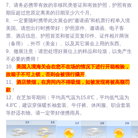
7、请务必携带有效的非移民类签证和有效护照，护照有效
期应超过您原定离美的日期至少六个月。
8、一定要随时携带此次展会的“邀请函”和机票行程单入境
美国。请您出行时携带好：护照原件、邀请函、电子客
票、酒店信息、护照首页和签证页复印件、证件相片两张
（备用），外币（美金）、以及其它展会上用的东西。
9、撤展注意：请您处理好展位上的样品和垃圾，以免产生
不必要的费用！
10、
美国入境海关会在您不在场的情况下进行开箱检验，
故箱子不可上锁，否则会被强行撬开
。
11、
酒店禁烟，在房间内不得吸烟，如被发现将被高额罚
款
！
12、在芝加哥期间：平均高气温为15.8℃，平均低气温为
4.8℃，建议穿保暖长袖套装、牛仔裤、休闲服、职业套装
等舒适衣物。请一定带好便携雨具。