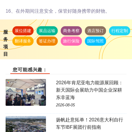
16、在外期间注意安全，保管好随身携带的财物。
展位搭建
展品运输
商务考察
酒店预订
行程定制
服
务
翻译服务
签证办理
旅行保险
国际驾照
项
目
您可能感兴趣：
2026年肯尼亚电力能源展回顾：
新天国际会展助力中国企业深耕
东非蓝海
2026-08-05
扬帆赴意拓单！2026意大利自行
车节IBF展团行前指南