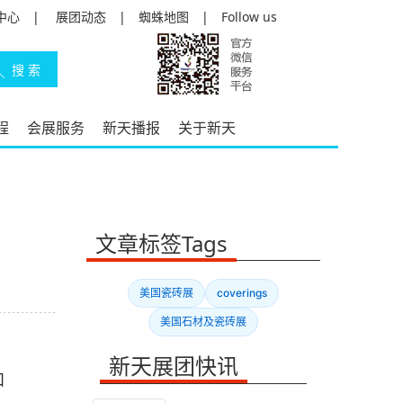
中心
|
展团动态
|
蜘蛛地图
|
Follow us
程
会展服务
新天播报
关于新天
文章标签Tags
美国瓷砖展
coverings
美国石材及瓷砖展
新天展团快讯
和