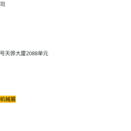
司
号天骅大厦2088单元
程机械展