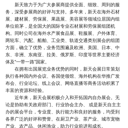
新天致力于为广大参展商提供全面、细致、周到的服
务，深受参展商的好评与支持。多年来，新天在海外石材
展、建材展、劳保展、果蔬展、美容展等领域位居国内组
单位前茅，是全国大的国际专业石材展和劳保展组团机
构。同时公司在海外水产展食品展、鞋服展、户外体育、
两轮车、汽配、船舶、工业类、轨道交通类别展会的组团
方面，确立了优势，业务范围遍及欧洲、美国、日本、中
东、非洲、东南亚、拉美、俄罗斯、印度等世界主要经济
体及“一带一路”国家。
在拥有出国展览业务优势的同时，新天会展日常策划
执行各种国内外会议、各国使领馆、海外机构在华推广发
布会、行业论坛、线上会议、网络直播等商务活动积累了
丰富的资源和经验。
近年来，新天会展积极介入和开拓国内自办展会。无
论是协助有关政府部门、行业协会主办、 或是新天自主主
办的展会平台，专业度、执行能力和良好的服务，均受到
各界广泛的好评和赞誉。在厨卫产业、茶产业、城市宠物
产业、农产品、休闲渔业，助力行业前进和成长。