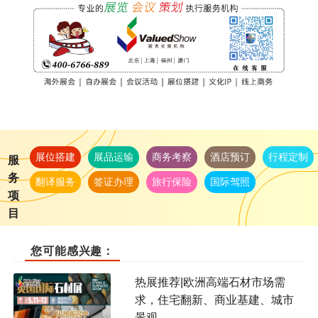
展位搭建
展品运输
商务考察
酒店预订
行程定制
服
务
翻译服务
签证办理
旅行保险
国际驾照
项
目
您可能感兴趣：
热展推荐|欧洲高端石材市场需
求，住宅翻新、商业基建、城市
景观