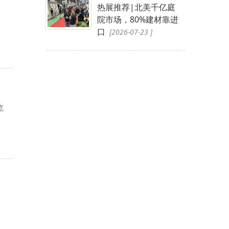
热展推荐|北美千亿庭
院市场，80%建材靠进
口
[2026-07-23 ]
览