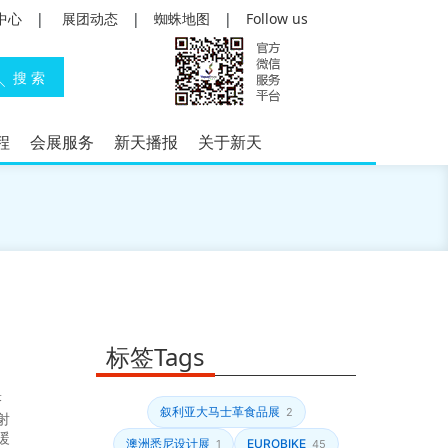
中心
|
展团动态
|
蜘蛛地图
|
Follow us
程
会展服务
新天播报
关于新天
标签Tags
塔
叙利亚大马士革食品展
2
射
暖
澳洲悉尼设计展
EUROBIKE
1
45