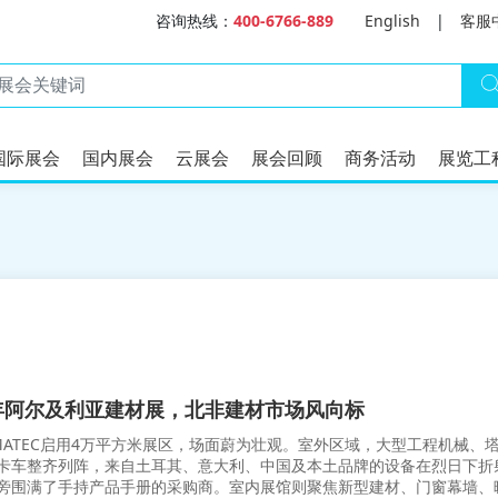
咨询热线：
400-6766-889
English
|
客服
国际展会
国内展会
云展会
展会回顾
商务活动
展览工
6年阿尔及利亚建材展，北非建材市场风向标
IMATEC启用4万平方米展区，场面蔚为壮观。室外区域，大型工程机械、
卡车整齐列阵，来自土耳其、意大利、中国及本土品牌的设备在烈日下折
旁围满了手持产品手册的采购商。室内展馆则聚焦新型建材、门窗幕墙、