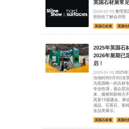
英国石材展常
整理英
[2026-03-19]
您轻松了解会详情
英国石材展
英国伦
2025年英国
2026年展期
启！
2025
[2025-05-19]
当地时间5月9日在
为英国唯一的石材
专业性强，观众层次
来，规模和影响力不
其第15届盛会。展
成品、石英石、瓷
全品类展示。
英国石材展
英国伦