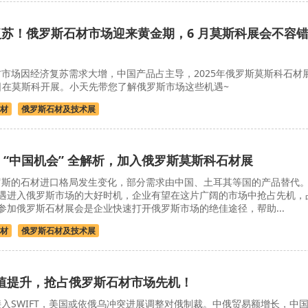
济复苏！俄罗斯石材市场迎来黄金期，6 月莫斯科展会不容
市场因经济复苏需求大增，中国产品占主导，2025年俄罗斯莫斯科石材
-26日在莫斯科开展。小天先带您了解俄罗斯市场这些机遇~
材
俄罗斯石材及技术展
 “中国机会” 全解析，加入俄罗斯莫斯科石材展
斯的石材进口格局发生变化，部分需求由中国、土耳其等国的产品替代
遇进入俄罗斯市场的大好时机，企业有望在这片广阔的市场中抢占先机，
参加俄罗斯石材展会是企业快速打开俄罗斯市场的绝佳途径，帮助...
材
俄罗斯石材及技术展
值提升，抢占俄罗斯石材市场先机！
入SWIFT，美国或依俄乌冲突进展调整对俄制裁。中俄贸易额增长，中