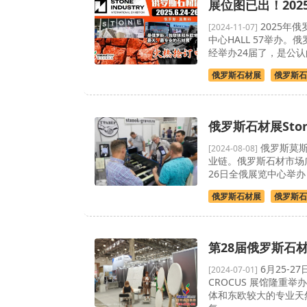
展位图已出！2025
2025年俄
[2024-11-07]
中心HALL 57举办
经举办24届了，是公
俄罗斯石材展
俄罗斯石
俄罗斯石材展Sto
俄罗斯莫斯科
[2024-08-08]
业链。俄罗斯石材市场广
26日全俄展览中心举
俄罗斯石材展
俄罗斯石
第28届俄罗斯石
6月25-2
[2024-07-01]
CROCUS 展馆隆重举
体和东欧较大的专业天然石