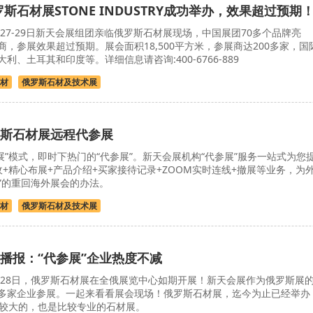
俄罗斯石材展STONE INDUSTRY成功举办，效果超过预期
6月27-29日新天会展组团亲临俄罗斯石材展现场，中国展团70多个品牌亮
，参展效果超过预期。展会面积18,500平方米，参展商达200多家，国
、土耳其和印度等。详细信息请咨询:400-6766-889
材
俄罗斯石材及技术展
斯石材展远程代参展
展”模式，即时下热门的“代参展”。新天会展机构“代参展”服务一站式为您
+精心布展+产品介绍+买家接待记录+ZOOM实时连线+撤展等业务，为
速”的重回海外展会的办法。
材
俄罗斯石材及技术展
播报：“代参展”企业热度不减
6月28日，俄罗斯石材展在全俄展览中心如期开展！新天会展作为俄罗斯展
多家企业参展。一起来看看展会现场！俄罗斯石材展，迄今为止已经举办
比较大的，也是比较专业的石材展。