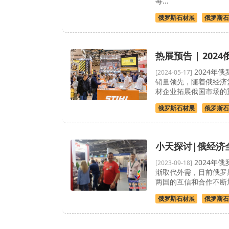
每...
俄罗斯石材展
俄罗斯石
热展预告 | 20
2024年
[2024-05-17]
销量领先，随着俄经济
材企业拓展俄国市场的
俄罗斯石材展
俄罗斯石
小天探讨|俄经济
2024年
[2023-09-18]
渐取代外需，目前俄罗
两国的互信和合作不断
俄罗斯石材展
俄罗斯石