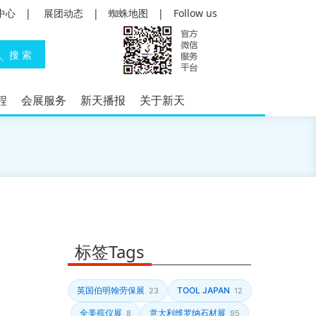
中心
|
展团动态
|
蜘蛛地图
|
Follow us
程
会展服务
新天播报
关于新天
标签Tags
英国伯明翰劳保展
TOOL JAPAN
23
12
全美殡仪展
意大利维罗纳石材展
8
95