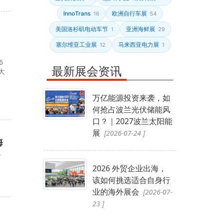
InnoTrans
欧洲自行车展
16
54
美国洛杉矶电动车节
亚洲海鲜展
1
29
塞尔维亚工业展
马来西亚电力展
12
1
6
最新展会资讯
大
万亿能源投资来袭，如
何抢占波兰光伏储能风
口？｜2027波兰太阳能
展
[2026-07-24 ]
海
石
2026 外贸企业出海，
该如何挑选适合自身行
业的海外展会
[2026-07-
23 ]