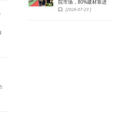
院市场，80%建材靠进
口
[2026-07-23 ]
错
展
。
占
国