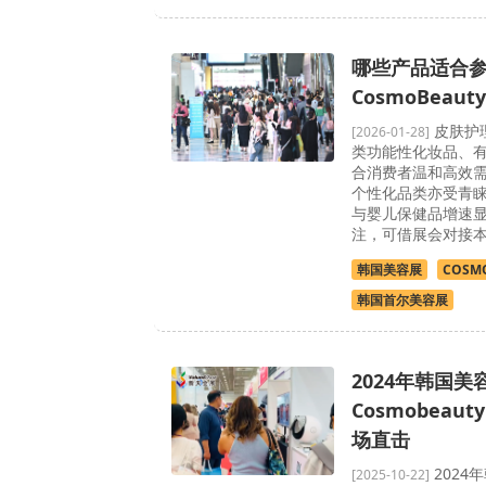
哪些产品适合
CosmoBeaut
皮肤护理
[2026-01-28]
类功能性化妆品、
合消费者温和高效
个性化品类亦受青
与婴儿保健品增速
注，可借展会对接
韩国美容展
COSMO
韩国首尔美容展
2024年韩国美
Cosmobeauty
场直击
2024
[2025-10-22]