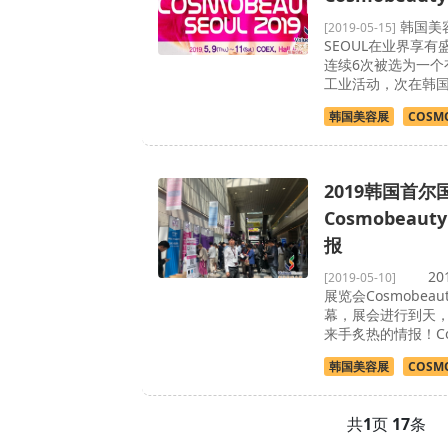
韩国美容展
[2019-05-15]
SEOUL在业界享有盛
连续6次被选为一个
工业活动，次在韩
韩国美容展
COSMO
2019韩国首
Cosmobeaut
报
201
[2019-05-10]
展览会Cosmobeaut
幕，展会进行到天
来手炙热的情报！Cos
韩国美容展
COSMO
共
1
页
17
条