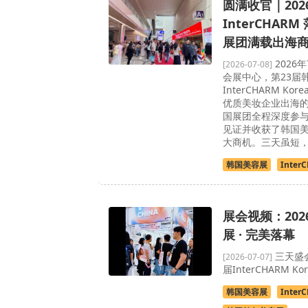
圆满收官｜20
InterCHAR
展团满载出海
2026年
[2026-07-08]
会展中心，第23届
InterCHARM K
优质美妆企业出海
国展团全程深度参
见证并收获了韩国
大商机。三天虽短
韩国美容展
Inter
展会视频：20
展 · 完美落幕
三天盛会
[2026-07-07]
届InterCHARM K
韩国美容展
Inter