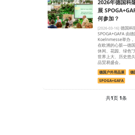
2026年德国
展 SPOGA+G
何参加？
德国科
[2026-03-16]
SPOGA+GAFA 
Koelnmesse举办
在欧洲的心脏—德国
休闲、花园、绿色”
世界上大、历史悠
品贸易盛会。
德国户外用品展
德
SPOGA+GAFA
共
1
页
1
条