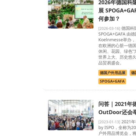
2026年德国
展 SPOGA+G
何参加？
德国科
[2026-03-16]
SPOGA+GAFA 
Koelnmesse举办
在欧洲的心脏—德国
休闲、花园、绿色”
世界上大、历史悠
品贸易盛会。
德国户外用品展
德
SPOGA+GAFA
问答｜2021
OutDoor还
2021
[2023-01-13]
by ISPO，全称为
户外用品博览会，将于2