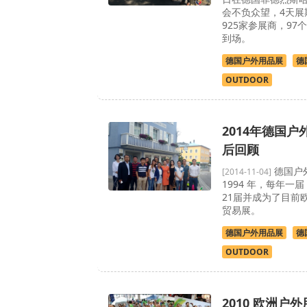
会不负众望，4天展
925家参展商，97个
到场。
德国户外用品展
德
OUTDOOR
2014年德国户
后回顾
德国户外
[2014-11-04]
1994 年，每年一
21届并成为了目前
贸易展。
德国户外用品展
德
OUTDOOR
2010 欧洲户